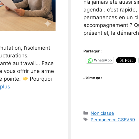
n’a jamais été aussi si
agenda : c’est rapide,
permanences en un cli
accompagnement ? Que 
présentiel, la démarc
utation, l’isolement
Partager :
ructurations,
WhatsApp
santé au travail… Face
e vous offrir une arme
J’aime ça :
e pointe.
Pourquoi
 plus
Catégories
Non classé
Étiquettes
Permanence CSFV59