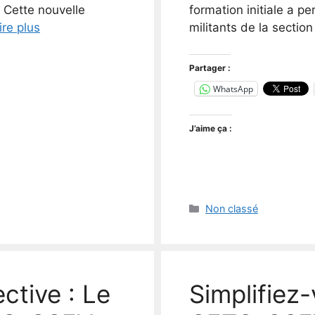
. Cette nouvelle
formation initiale a pe
ire plus
militants de la sectio
Partager :
WhatsApp
J’aime ça :
Catégories
Non classé
ective : Le
Simplifiez-