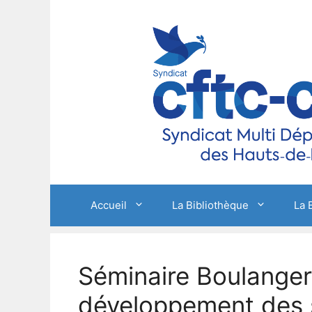
Aller
au
contenu
Accueil
La Bibliothèque
La 
Séminaire Boulanger
développement des s