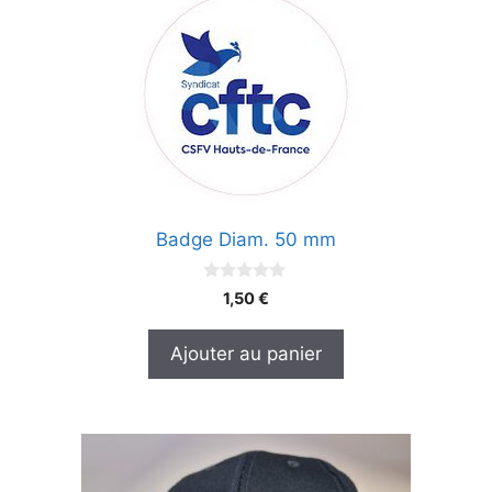
Badge Diam. 50 mm
0
1,50
€
s
u
r
Ajouter au panier
5