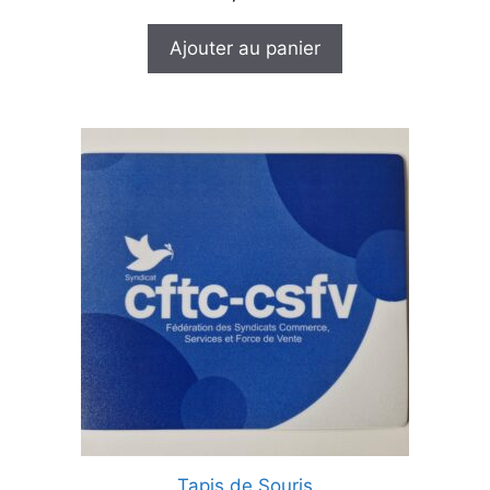
s
u
r
Ajouter au panier
5
Tapis de Souris