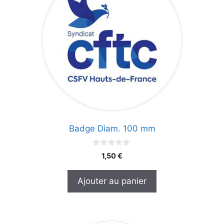
Badge Diam. 100 mm
0
1,50
€
s
u
r
Ajouter au panier
5