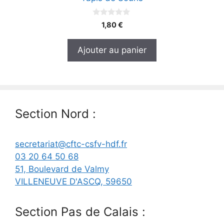
0
1,80
€
s
u
r
Ajouter au panier
5
Section Nord :
secretariat@cftc-csfv-hdf.fr
03 20 64 50 68
51, Boulevard de Valmy
VILLENEUVE D'ASCQ
,
59650
Section Pas de Calais :