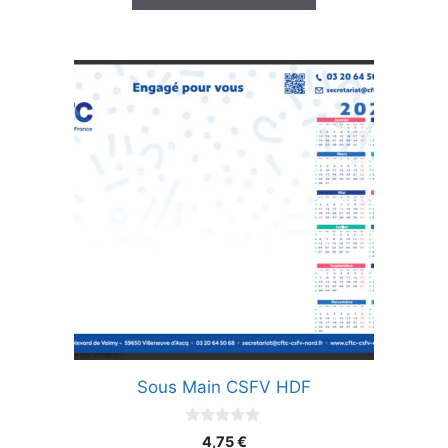
Sous Main CSFV HDF
0
4,75
€