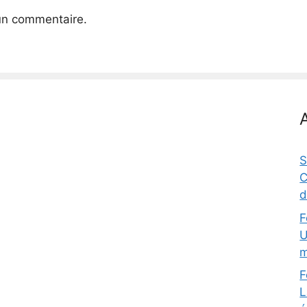
un commentaire.
S
C
d
F
U
m
F
L