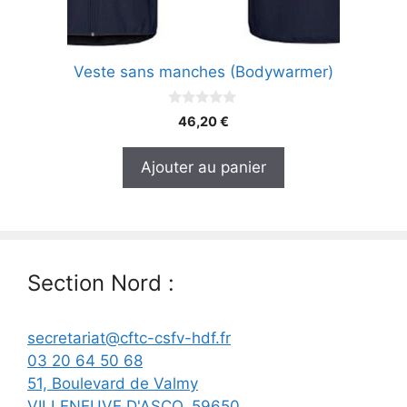
Veste sans manches (Bodywarmer)
0
46,20
€
s
u
r
Ajouter au panier
5
Section Nord :
secretariat@cftc-csfv-hdf.fr
03 20 64 50 68
51, Boulevard de Valmy
VILLENEUVE D'ASCQ
,
59650