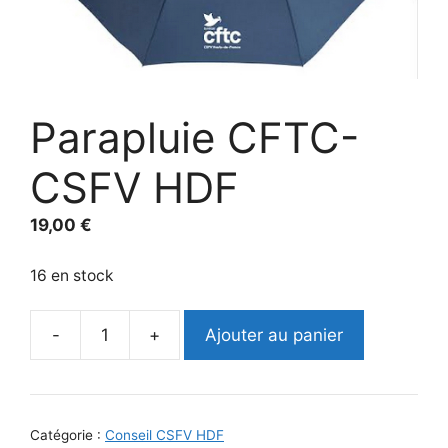
Parapluie CFTC-
CSFV HDF
19,00
€
16 en stock
-
+
Ajouter au panier
quantité
de
Parapluie
CFTC-
Catégorie :
Conseil CSFV HDF
CSFV