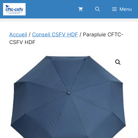
Aller
Menu
au
contenu
Accueil
/
Conseil CSFV HDF
/ Parapluie CFTC-
CSFV HDF