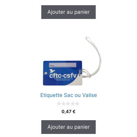
u
r
Ajouter au panier
5
Etiquette Sac ou Valise
0
0,47
€
s
u
r
Ajouter au panier
5