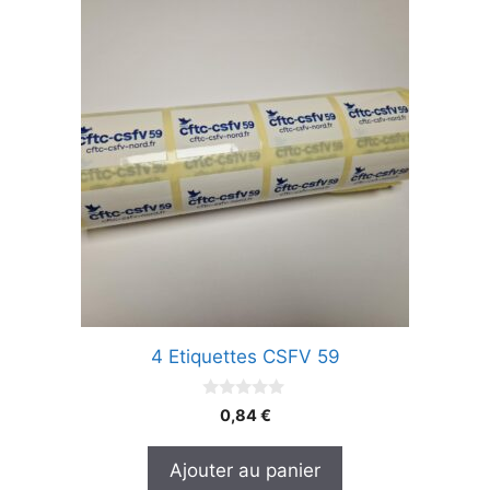
4 Etiquettes CSFV 59
0
0,84
€
s
u
r
Ajouter au panier
5