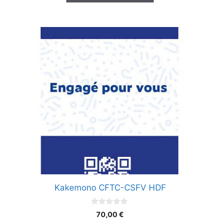
Kakemono CFTC-CSFV HDF
0
70,00
€
s