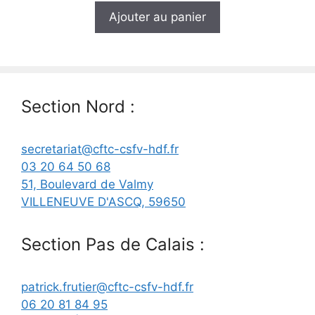
r
Ajouter au panier
5
Section Nord :
secretariat@cftc-csfv-hdf.fr
03 20 64 50 68
51, Boulevard de Valmy
VILLENEUVE D'ASCQ
,
59650
Section Pas de Calais :
patrick.frutier@cftc-csfv-hdf.fr
06 20 81 84 95