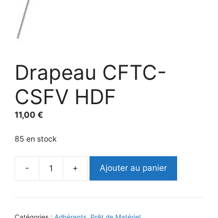
Drapeau CFTC-
CSFV HDF
11,00
€
85 en stock
-
+
Ajouter au panier
quantité
de
Drapeau
CFTC-
Catégories :
Adhérents
,
Prêt de Matériel