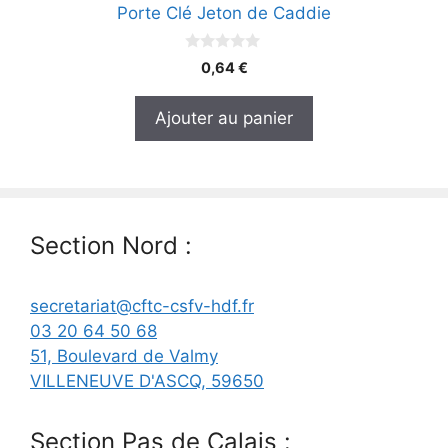
Porte Clé Jeton de Caddie
0
0,64
€
s
u
r
Ajouter au panier
5
Section Nord :
secretariat@cftc-csfv-hdf.fr
03 20 64 50 68
51, Boulevard de Valmy
VILLENEUVE D'ASCQ
,
59650
Section Pas de Calais :