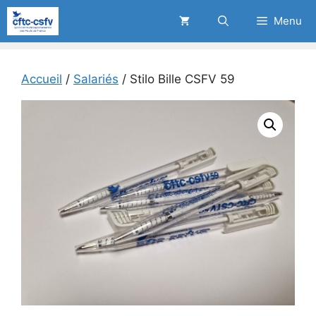
Aller
Menu
au
contenu
Accueil
/
Salariés
/ Stilo Bille CSFV 59