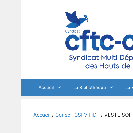
Aller
au
contenu
Accueil
La Bibliothèque
La 
Accueil
/
Conseil CSFV HDF
/ VESTE SO