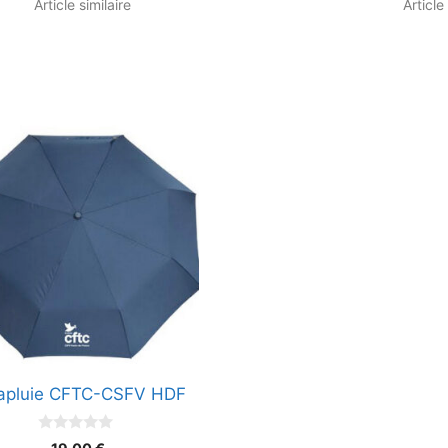
Article similaire
Article
apluie CFTC-CSFV HDF
0