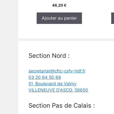
0
46,20
€
s
u
r
Ajouter au panier
5
Section Nord :
secretariat@cftc-csfv-hdf.fr
03 20 64 50 68
51, Boulevard de Valmy
VILLENEUVE D'ASCQ
,
59650
Section Pas de Calais :